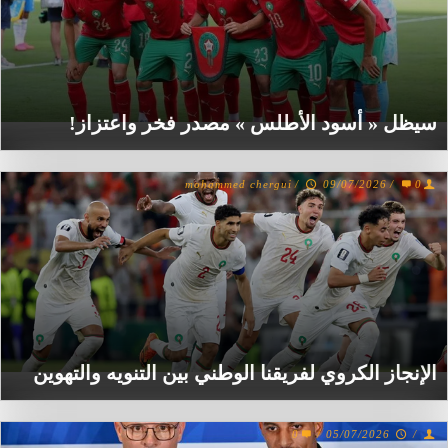
سيظل « أسود الأطلس » مصدر فخر واعتزاز!
mohammed chergui
/
09/07/2026
/
0
الإنجاز الكروي لفريقنا الوطني بين التنويه والتهوين
0
/
05/07/2026
/