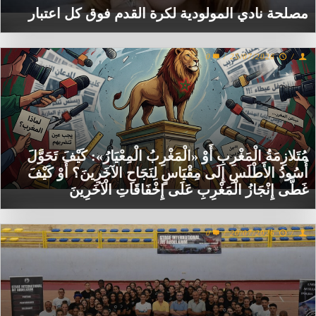
مصلحة نادي المولودية لكرة القدم فوق كل اعتبار
0
/
25/07/2026
/
مُتَلازِمَةُ الْمَغْرِبِ أَوْ «الْمَغْرِبُ الْمِعْيَارُ»: كَيْفَ تَحَوَّلَ
أُسُودُ الأَطْلَسِ إِلَى مِقْيَاسٍ لِنَجَاحِ الآخَرِينَ؟ أَوْ كَيْفَ
غَطَّى إِنْجَازُ الْمَغْرِبِ عَلَى إِخْفَاقَاتِ الْآخَرِينَ
0
/
20/07/2026
/