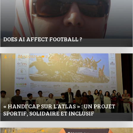
DOES AI AFFECT FOOTBALL ?
/
04/12/2025
/
0
« HANDI’CAP SUR L’ATLAS » : UN PROJET
SPORTIF, SOLIDAIRE ET INCLUSIF
/
18/10/2025
/
0