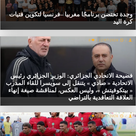
وجدة تحتضن برنامجًا مغربيا –فرنسيا لتكوين فتيات
كرة اليد
0
/
12/07/2026
/
فضيحة الاتحادي الجزائري: الوزير الجزائري رئيس
الاتحادية « صادي » يتنقل إلى سويسرا للقاء المدرب
« بيتكوفيتش »، وليس العكس، لمناقشة صيغة إنهاء
العلاقة التعاقدية بالتراضي
0
/
12/07/2026
/