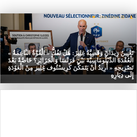
0
/
29/07/2026
/
تَعْيِينُ زِيدَانَ وَقَضِيَّةُ غِلِيزَ: هَلْ تَفُكُّ « الْقُوَّةُ النَّاعِمَةُ »
الْعُقْدَةَ الدِّبْلُومَاسِيَّةَ بَيْنَ فَرَنْسَا وَالْجَزَائِرِ؟ خَاصَّةً بَعْدَ
تَصْرِيحِهِ « أُرِيدُ أَنْ يَتَمَكَّنَ كَرِيسْتُوف غِلِيز مِنْ الْعَوْدَةِ
إِلَى دِيَارِهِ