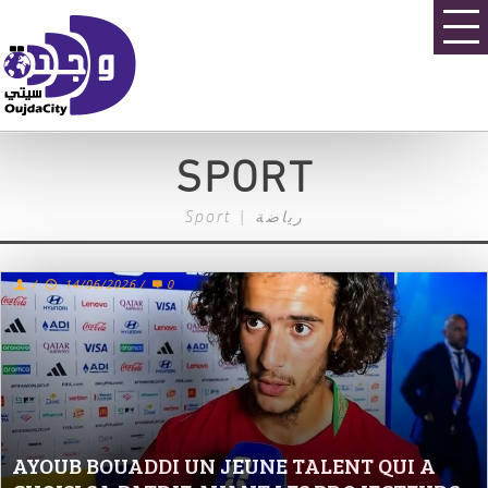
SPORT
Sport | رياضة
/
14/06/2026
/
0
AYOUB BOUADDI UN JEUNE TALENT QUI A