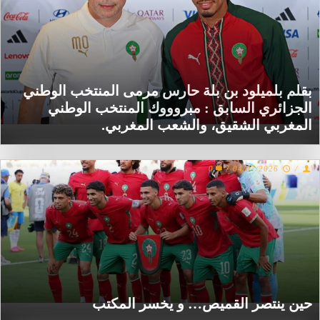
بقلم بلميلود بن بلة حارس مرمى المنتخب الوطني
الجزائري السابق : مبروووك المنتخب الوطني
المغربي الشقيق، والشعب المغربي.
0
/
04/07/2026
/
حين ينتصر القميص… و يخسر المكتب