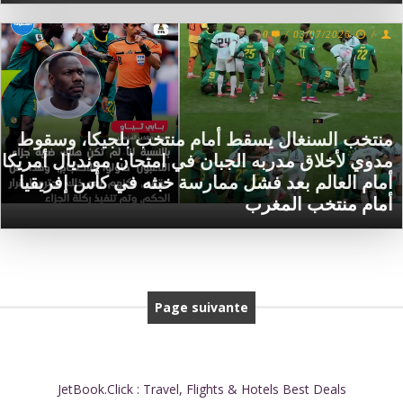
0
/
03/07/2026
/
منتخب السنغال يسقط أمام منتخب بلجيكا، وسقوط
مدوي لأخلاق مدربه الجبان في امتحان مونديال أمريكا
أمام العالم بعد فشل ممارسة خبثه في كأس إفريقيا
أمام منتخب المغرب
Page suivante
JetBook.Click : Travel, Flights & Hotels Best Deals