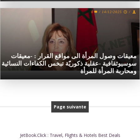
0
/
14/12/2025
/
معيقات وصول المرأة الى مواقع القرار : -معيقات
سوسيوثقافية -عقلية ذكوريّة تبخس الكفاءات النسائية
ومحاربة المرأة للمرأة
Page suivante
JetBook.Click : Travel, Flights & Hotels Best Deals