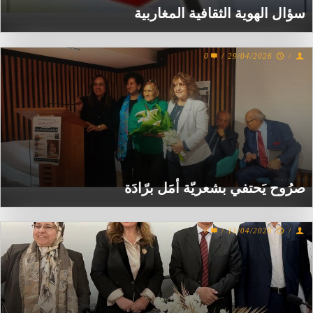
سؤال الهوية الثقافية المغاربية
0
/
29/04/2026
/
صرُوح يَحتفي بشعريّة أمَل برّادَة
0
/
11/04/2026
/