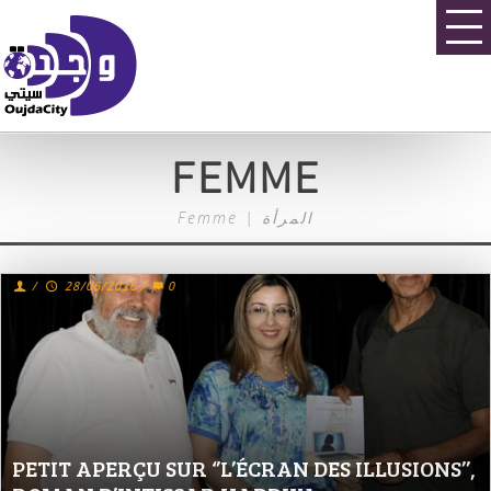
FEMME
Femme | المرأة
/
28/06/2026
/
0
PETIT APERÇU SUR ‘’L’ÉCRAN DES ILLUSIONS’’,