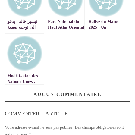
تيسير خالد : يدعو
Parc National du
Rallye du Maroc
الى توجيه صفعة
Haut Atlas Oriental
2025 : Un
قوية لدولة الاحتلال
: Une nouvelle
événement mondial
في اللجنة السادسة
réintroduction de
sous le patronage
التي يرأسها العنصري
Mouflon à
de Sa Majesté le
داني دانون
Manchettes Bien
Roi Mohammed VI
réussie par l’ANEF
Modélisation des
Nations-Unies :
L’Université Al
Akhawayn organise
AUCUN COMMENTAIRE
la plus grande
conférence-débat
en Afrique du Nord
COMMENTER L'ARTICLE
Votre adresse e-mail ne sera pas publiée.
Les champs obligatoires sont
indiqués avec
*