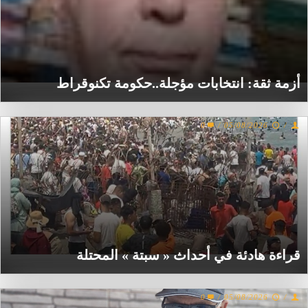
أزمة ثقة: انتخابات مؤجلة..حكومة تكنوقراط
0
/
05/08/2026
/
قراءة هادئة في أحداث « سبتة » المحتلة
0
/
05/08/2026
/