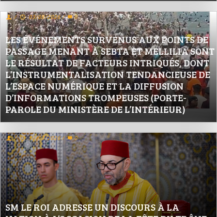
/
03/08/2026
/
0
LES ÉVÉNEMENTS SURVENUS AUX POINTS DE
PASSAGE MENANT À SEBTA ET MELLILIA SONT
LE RÉSULTAT DE FACTEURS INTRIQUÉS, DONT
L’INSTRUMENTALISATION TENDANCIEUSE DE
L’ESPACE NUMÉRIQUE ET LA DIFFUSION
D’INFORMATIONS TROMPEUSES (PORTE-
PAROLE DU MINISTÈRE DE L’INTÉRIEUR)
/
30/07/2026
/
0
SM LE ROI ADRESSE UN DISCOURS À LA