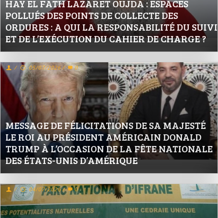
HAY EL FATH LAZARET OUJDA : ESPACES
POLLUÉS DES POINTS DE COLLECTE DES
ORDURES : A QUI LA RESPONSABILITÉ DU SUIVI
ET DE L’EXÉCUTION DU CAHIER DE CHARGE ?
/
05/07/2026
/
0
MESSAGE DE FÉLICITATIONS DE SA MAJESTÉ
LE ROI AU PRÉSIDENT AMÉRICAIN DONALD
TRUMP À L’OCCASION DE LA FÊTE NATIONALE
DES ÉTATS-UNIS D’AMÉRIQUE
/
04/07/2026
/
0