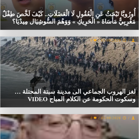
أُورُوبَّا تَبْحَثُ عَنِ الْعُقُولِ لَا الْعَضَلَاتِ.. كَيْفَ لَخَّصَ طِفْلٌ
مَغْرِبِيٌّ مَأْسَاةَ « الْحَرِيكِ » وَوَهْمَ السُّوشِيَال مِيدْيَا؟
0
/
05/08/2026
/
لغز الهروب الجماعي الى مدينة سبتة المحتلة …
وسكوت الحكومة عن الكلام المباح VIDEO
0
/
05/08/2026
/