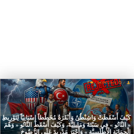
0
/
06/08/2026
/
كَيْفَ أَسْقَطَتْ وَاشِنْطُنُ وَأَنْقَرَةُ مُخَطَّطاً إِسْبَانِيّاً لِتَوْرِيطِ
« النَّاتُو » فِي سَبْتَةَ وَمَلِيلِيَّةَ، وَكَيْفَ أَسْقَطَ النَّاتُو « وَهْمَ
الْحِمَايَةِ الْأَطْلَسِيَّةِ » وَأَجْبَرَ مَدْرِيدَ عَلَى الرُّضُوخِ