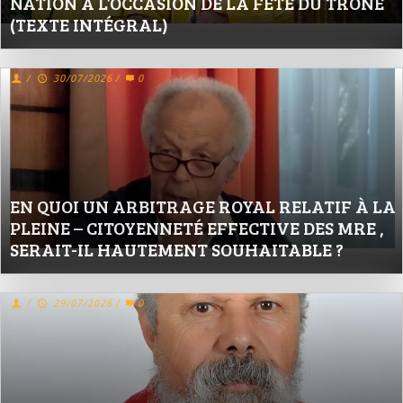
NATION À L’OCCASION DE LA FÊTE DU TRÔNE
(TEXTE INTÉGRAL)
/
30/07/2026
/
0
EN QUOI UN ARBITRAGE ROYAL RELATIF À LA
PLEINE – CITOYENNETÉ EFFECTIVE DES MRE ,
SERAIT-IL HAUTEMENT SOUHAITABLE ?
/
29/07/2026
/
0