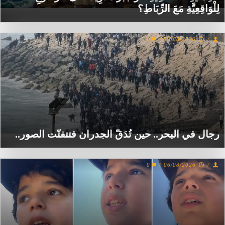
لِلْوَاقِعِيَّةِ مَعَ الرِّبَاطِ؟
0
/
06/08/2026
/
رجال في البحر.. حين تُدَقّ الجدران فتتفتّت الصور..
0
/
06/08/2026
/