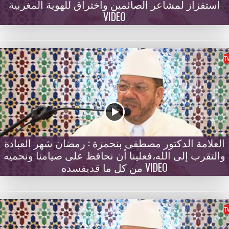
استفزاز لمشاعر الصائمين واختراق للهوية المغربية
VIDEO
العلامة الدكتور مصطفى بنحمزة : رمضان شهر العبادة
والتقرب إلى الله،فعلينا أن نحافظ على صيامنا ونحميه
من كل ما قديفسده VIDEO