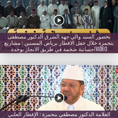
بحضور السيد والي جهة الشرق ألدكتور مصطفى
بنحمزة خلال حفل الافطار برياض المسنين : مشاريع
احسانية ضخمة في طريق الانجاز بوجدةVIDEO
العلامة الدكتور مصطفي بنحمزة : الإفطار العلني