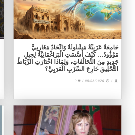
جَامِعَةٌ عَرَبِيِّةٌ مَشْلُولَةٌ وَاتِّحَادٌ مَغَارِبِيٌّ
مَوْؤُودٌ… كَيْفَ أَسَّسَتِ الْبَرَاغْمَاتِيَّةُ لِجِيلٍ
جَدِيدٍ مِنَ التَّحَالُفَاتِ، وَلِمَاذَا اخْتَارَتِ الرِّبَاطُ
التَّحْلِيقَ خَارِجَ السِّرْبِ الْعَرَبِيِّ؟
0
/
08/08/2026
/