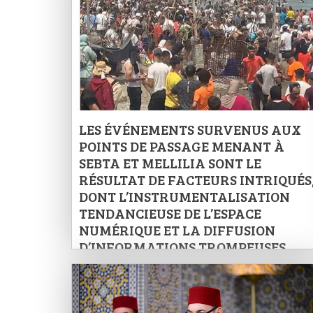
LES ÉVÉNEMENTS SURVENUS AUX
POINTS DE PASSAGE MENANT À
SEBTA ET MELLILIA SONT LE
RÉSULTAT DE FACTEURS INTRIQUÉS
DONT L’INSTRUMENTALISATION
TENDANCIEUSE DE L’ESPACE
NUMÉRIQUE ET LA DIFFUSION
D’INFORMATIONS TROMPEUSES
(PORTE-PAROLE DU MINISTÈRE DE
L’INTÉRIEUR)
/
03/08/2026
/
0