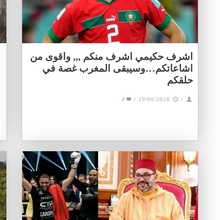
اشرف حكيمي اشرف منكم ,,, واقوى من
اشاعاتكم…وسيبقى المغرب غصة في
حلقكم
0
/
19/06/2026
/