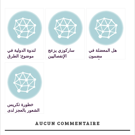
هل المعضلة في
ساركوزي يزعج
لندوة الدولية في
مضمون
الإنفصاليين
موضوع: الطرق
الدستور….أم في
الودية في فض
الديمقراطية
المنازعات الوساطة)
المنشودة ؟؟؟؟
التوفيق )ـ التحكيم ـ
الصلح
خطورة تكريس
الشعور بالعجز لدى
المتعلمين من طرف
المربين وأولياء
AUCUN COMMENTAIRE
الأمور