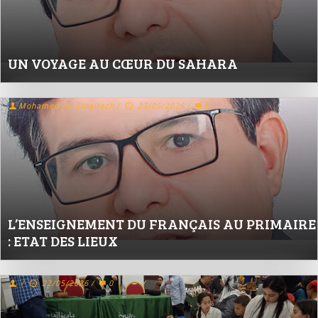
UN VOYAGE AU CŒUR DU SAHARA
Mohamed Ali Elhairech
/
23/05/2026
/
6
L’ENSEIGNEMENT DU FRANÇAIS AU PRIMAIRE
: ETAT DES LIEUX
/
22/05/2026
/
0