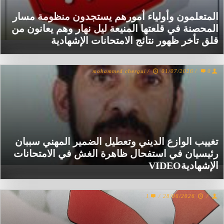
المتعلمون وأولياء أمورهم يستجدون منظومة مسار
المحصنة في قلعتها المنيعة ليل نهار وهم يعانون من
قلق تأخر ظهور نتائج الامتحانات الإشهادية
mohammed chergui
/
01/07/2026
/
0
تغييب الوازع الديني وتعطيل الضمير المهني سببان
رئيسيان في استفحال ظاهرة الغش في الامتحانات
الإشهاديةVIDEO
1
/
28/06/2026
/