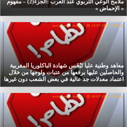
ملامح الوعي التربوي عند العرب :الجزء(2) – مفهوم
« الإحماض »
mohammed chergui
/
24/07/2026
/
0
معاهد وطنية عليا تَبْخَس شهادة الباكلوريا المغربية
والحاصلين عليها برفعها من عتبات ولوجها من خلال
اعتماد معدلات جد عالية في بعض الشعب دون غيرها
mohammed chergui
/
06/07/2026
/
0