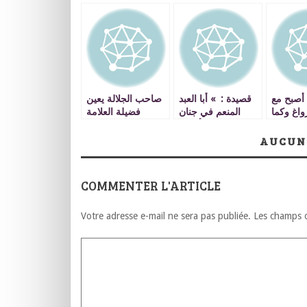
 أصبح مع
قصيدة : » أبا العبد
صاحب الجلالة يعين
واغ وكما
المنعم في جنان
فضيلة العلامة
بله
نُعيت لنا وأدمعنا
الدكتور مصطفى
سجام » شعر محمد
بنحمزة رئيسا
AUCUN
شركي
للمجلس العلمي
الجهوي الجديد
COMMENTER L'ARTICLE
Votre adresse e-mail ne sera pas publiée.
Les champs o