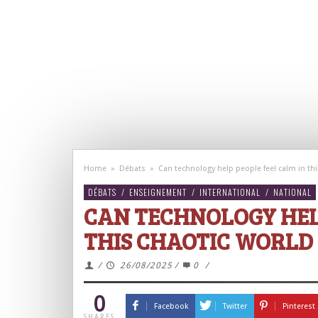
Home
»
Débats
»
Can technology help people feel calm in thi
DÉBATS
/
ENSEIGNEMENT
/
INTERNATIONAL
/
NATIONAL
CAN TECHNOLOGY HEL
THIS CHAOTIC WORLD 
/
26/08/2025
/
0
/
0
Facebook
Twitter
Pinterest
SHARES