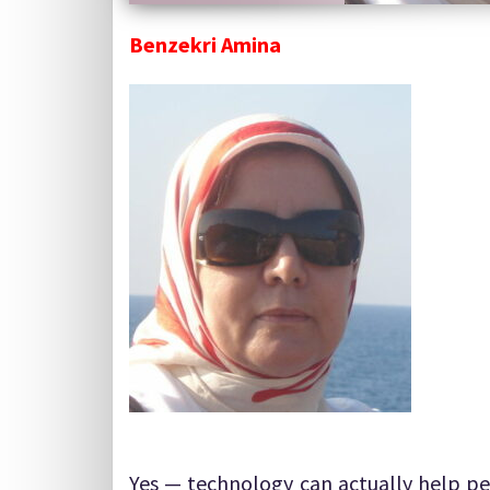
Benzekri Amina
Yes — technology can actually help pe