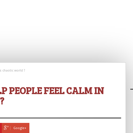
s chaotic world ?
P PEOPLE FEEL CALM IN
?
Google+