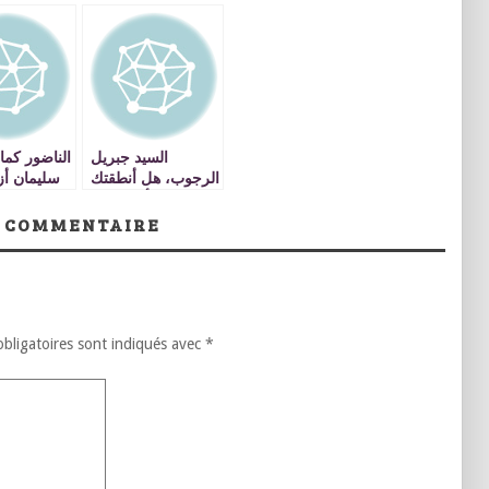
السيد جبريل
الناضور كما
الرجوب، هل أنطقتك
سليمان أز
جهالتك أم ضحالة
كان ق..
تفكيرك أم بريق
 COMMENTAIRE
الدولار؟
bligatoires sont indiqués avec
*