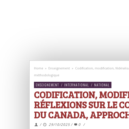
Home
»
Enseignement
»
Codification, modification, fédérali
méthodologique
ENSEIGNEMENT
/
INTERNATIONAL
/
NATIONAL
CODIFICATION, MODIF
RÉFLEXIONS SUR LE 
DU CANADA, APPROC
/
29/10/2025
/
0
/