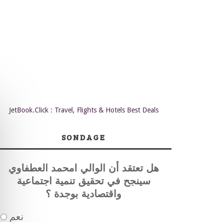
JetBook.Click : Travel, Flights & Hotels Best Deals
SONDAGE
هل تعتقد أن الوالي امحمد العطفاوي
سينجح في تحقيق تنمية اجتماعية
واقتصادية بوجدة ؟
نعم