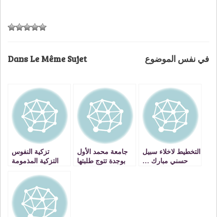
Dans Le Même Sujet
في نفس الموضوع
التخطيط لاخلاء سبيل
جامعة محمد الأول
تزكية النفوس
حسني مبارك …
بوجدة تتوج طلبتها
التزكية المذمومة
سينتهي بادانة الثورة
الفائزين بمسابقة
تنسف الطمع في
الإبداع وتكرم الشاعر
مغفرة الخطايا
الرباوي والأستاذ
مصطفى نشاط