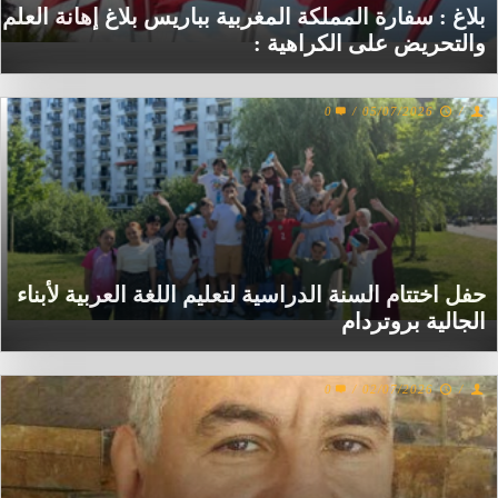
بلاغ : سفارة المملكة المغربية بباريس بلاغ إهانة العلم
والتحريض على الكراهية :
0
/
05/07/2026
/
حفل اختتام السنة الدراسية لتعليم اللغة العربية لأبناء
الجالية بروتردام
0
/
02/07/2026
/