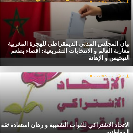
0
/
08/03/2026
/
بيان المجلس المدني الديمقراطي للهجرة المغربية
مغاربة العالم و الانتخابات التشريعية: اقصاء بطعم
التبخيس و الإهانة
0
/
27/02/2026
/
الاتحاد الاشتراكي للقوات الشعبية و رهان استعادة ثقة
المواطنين