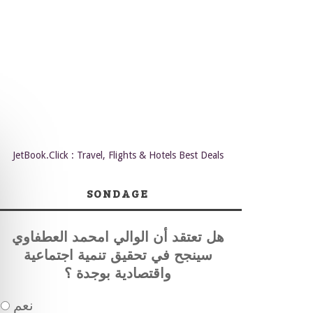
JetBook.Click : Travel, Flights & Hotels Best Deals
SONDAGE
هل تعتقد أن الوالي امحمد العطفاوي
سينجح في تحقيق تنمية اجتماعية
واقتصادية بوجدة ؟
نعم