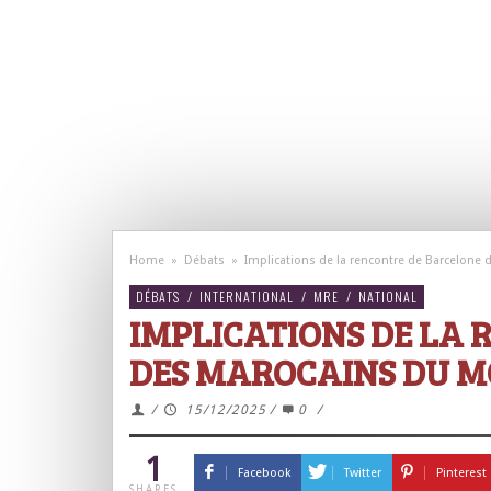
Home
»
Débats
»
Implications de la rencontre de Barcelon
DÉBATS
/
INTERNATIONAL
/
MRE
/
NATIONAL
IMPLICATIONS DE LA
DES MAROCAINS DU 
/
15/12/2025
/
0
/
1
Facebook
Twitter
Pinterest
SHARES