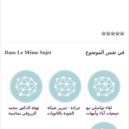
في نفس الموضوع
Dans Le Même Sujet
لقاء تواصلي مع
جرادة : تمرير شبكة
تهنئة الدكتور محمد
جمعيات آباء وأمهات
الجودة بالثانويات
الزروقي بمناسبة
وأولياء التلاميذ بنيابة
الإعدادية في إطار
تعيينه نائبا إقليميا
جرادة
برنامج التعاون مع
لوزارة التربية