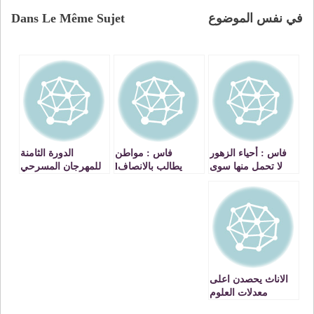
في نفس الموضوع
Dans Le Même Sujet
فاس : أحياء الزهور
فاس : مواطن
الدورة الثامنة
لا تحمل منها سوى
يطالب بالانصافl
للمهرجان المسرحي
الاسم
بفاس تتوج – جدار
الأمان – لمدرسة
القدس عن نيابة
فاس
الاناث يحصدن اعلى
معدلات العلوم
التجريبية بجهة فاس