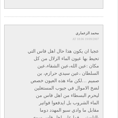
محمد الزعماري
19/09/2007 AT 18:06
عجبا ان يكون هذا حال اهل فاس التي
تحيط بها عيون الماء الزلال من كل
مكان :عين الله،عين الشفاء،عين
السلطان ،عين سيدي حرازم، بن
صميم …لكن ماء هذه العيون خصص
لضخ الاموال في جيوب المستغلين
ليحرم البسطاء من اهل فاس من
الماء الشروب بل ايدفعوا فواتير
مقابل ما وادي سبو المهدد دوما
بالتلوث …فما على اهل فاس سوى