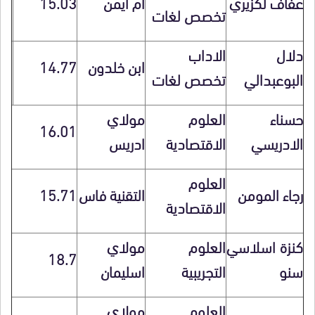
عفاف لكزيري
أم ايمن
15.03
تخصص لغات
دلال
الاداب
ابن خلدون
14.77
البوعبدالي
تخصص لغات
حسناء
العلوم
مولاي
16.01
الادريسي
الاقتصادية
ادريس
العلوم
رجاء المومن
التقنية فاس
15.71
الاقتصادية
كنزة اسلاسي
العلوم
مولاي
18.7
سنو
التجريبية
اسليمان
العلوم
مولاي