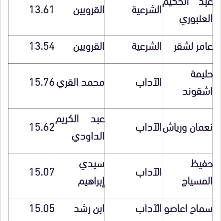
الشرعية
القرويين
13.61
العنبوري
عامر لشقر
الشرعية
القرويين
13.54
حليمة
الآداب
محمد القري
15.76
اشقوند
عبد الكريم
نعمان ورياش
الآداب
15.62
الداودي
حفيظ
سيدي
الآداب
15.07
المسياج
إبراهيم
سماح اعاصو
الآداب
ابن رشد
15.05