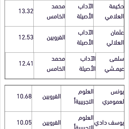
حكيمة
الآداب
محمد
13.32
العلامي
الأصيلة
الخامس
عثمان
الآداب
القرويين
12.53
العلالي
الأصيلة
سلمى
الآداب
محمد
12.41
عيمـــشي
الأصيلة
الخامس
يونس
العلوم
القرويين
10.68
لعمومري
التجريبيةأ
العلوم
يوسف دادي
القرويين
10.05
التجريبيةأ