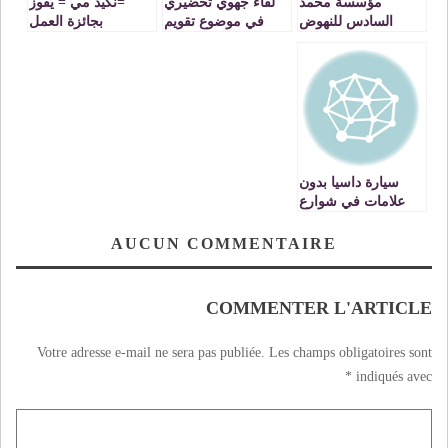
مؤسسة محمد
لقاء جهوي تحضيري
=نكيد مي = يفوز
السادس للنهوض
في موضوع تقويم
بجائزة العمل
بالاعمال الاجتماعية
تجربة الاكاديميات
المتكامل في اختتام
للتربية والتكوين/ايام
بفاس
المهرجان الوطني
تواصلية بفاس
للفيلم التربوي بمدينة
فاس .
سيارة داسيا بدون
علامات في شوارع
فاس
AUCUN COMMENTAIRE
COMMENTER L'ARTICLE
Votre adresse e-mail ne sera pas publiée.
Les champs obligatoires sont
*
indiqués avec