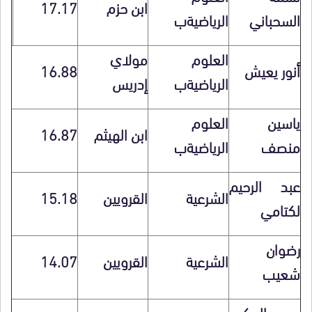
ابن حزم
17.17
السحباني
الرياضيةب
العلوم
مولاي
أنور يعيش
16.88
الرياضيةب
إدريس
ياسين
العلوم
ابن الهيثم
16.87
منصف
الرياضيةب
عبد الرحيم
الشرعية
القرويين
15.18
لكتامي
رضوان
الشرعية
القرويين
14.07
شعيب
عبد الحكيم