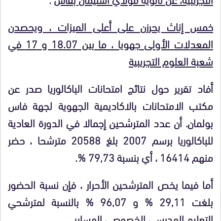
خمس إناث يحرزن على أعلى الميزات ، ويحصدن
المعدلات الأولى جهويا ، ما بين 18.07 و 17 في
شعبة العلوم التجريبية
أفاد تقرير حول نتائج امتحانات الباكالوريا صدر عن
مكتب الامتحانات بالاكاديمية الجهوية لجهة فاس
بولمان.
أن عدد المترشحين إجمالا في الدورة العادية
للباكالوريا برسم 2007 بلغ 20588 مترشحا ، حضر
منهم 16414 ، أي بنسبة 79,73
%
.
أما فيما يخص المترشحين الأحرار ،
ف
إن نسبة الحضور
بلغت
29,11
%
و 96,07
%
بالنسبة لمترشحي
التعليم المدرسي الخصوصي المساير
.