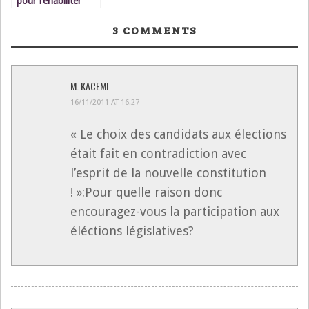
pour réhabiliter
l’USFP et lui rendre
son prestige et sa
3
COMMENTS
popularité
d’autrefois
M. KACEMI
16/11/2011 AT 16:27
« Le choix des candidats aux élections
était fait en contradiction avec
l’esprit de la nouvelle constitution
! »:Pour quelle raison donc
encouragez-vous la participation aux
éléctions législatives?