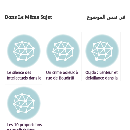
Dans Le Même Sujet
في نفس الموضوع
Le silence des
Un crime odieux à
Oujda : Lenteur et
intellectuels dans le
rue de Boudir!!!
défaillance dans la
champ politique
réhabilitation de la
marocain!
ville!
Les 10 propositions