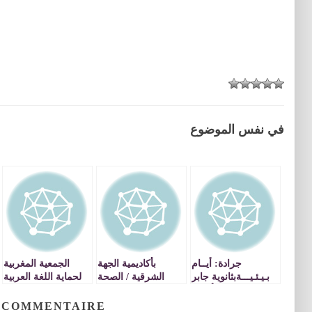
في نفس الموضوع
جرادة: أيــام
بأكاديمية الجهة
الجمعية المغربية
بـيـئـيـــةبثانوية جابر
الشرقية / الصحة
لحماية اللغة العربية
بن حيان التأهيلية
الجسدية والعقلية
فرع جرادة يؤطر
للطفل ، موضوع
أمسية شعرية بثانوية
 COMMENTAIRE