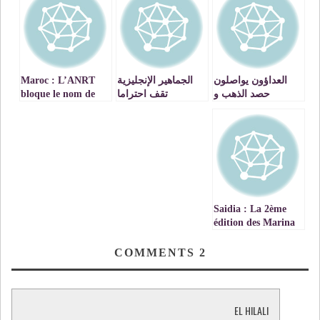
العداؤون يواصلون
الجماهير الإنجليزية
Maroc : L’ANRT
حصد الذهب و
تقف احتراما
bloque le nom de
المغاربة يرتعدون من
لرياضيتين مسلمتين
domaine whois.ma
عينات بولهم
après qu’il soit
validé
Saidia : La 2ème
édition des Marina
Night’s
COMMENTS
2
EL HILALI