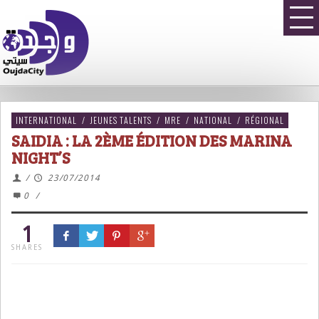
INTERNATIONAL
/
JEUNES TALENTS
/
MRE
/
NATIONAL
/
RÉGIONAL
SAIDIA : LA 2ÈME ÉDITION DES MARINA
NIGHT’S
/
23/07/2014
0
/
1
SHARES