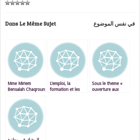
Dans Le Même Sujet
في نفس الموضوع
Mme Miriem
L’emploi, la
Sous le theme «
Bensalah Chaqroun
formation et les
ouverture aux
élue à la tête de la
relations sociales
autres » ·
CGEM
au cœur du
FESTIVAL
développement
INTERNATIONAL
régional / VIDEOS
DU RAI D’OUJDA
لا يشك في وطنية