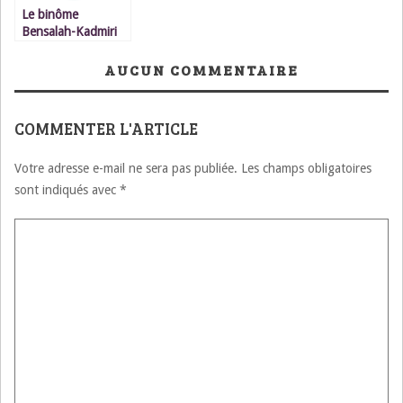
Le binôme
Bensalah-Kadmiri
s’engage à rester à
l’écoute des régions
AUCUN COMMENTAIRE
/ Communiqué de
presse
COMMENTER L'ARTICLE
Votre adresse e-mail ne sera pas publiée.
Les champs obligatoires
sont indiqués avec
*