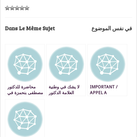
Dans Le Même Sujet
في نفس الموضوع
محاضرة للدكتور
لا يشك في وطنية
IMPORTANT /
مصطفى بنحمزة في
العلامة الدكتور
APPEL A
موضوع الوقف
مصطفى بنحمزة إلا
CANDIDATURES
العلمي VIDEOS
قليل علم أو قليل
Formation
أدب
Coaching Territorial
– Oujda