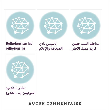
Reflexions sur les
تأسيس نادي
مداخلة السيد حسن
réflexions: la
الصحافة والإعلام
كريم ممثل الاطر
violence contre les
بمؤسسة الرميساء
الادارية والتقنية
parents, cela existe
للتعليم الخصوصي
بالمجلس الادارية
لاكاديمية الجهة
الشرقية في الدورة
الثانية للمجلس
2013
خاص بالتلاميذ
الموجهين إلى الجذوع
المشتركة الراغبين
في التوجيه إلى
AUCUN COMMENTAIRE
المسالك الدولية