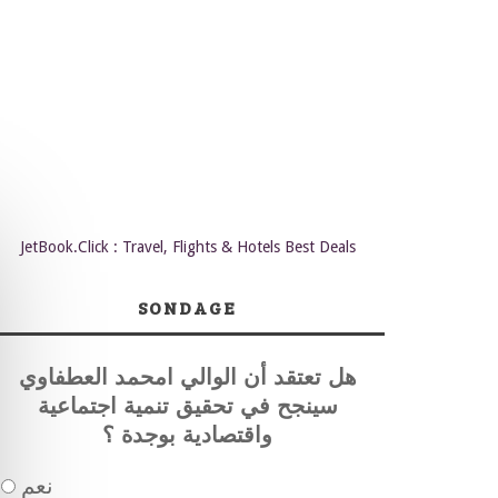
JetBook.Click : Travel, Flights & Hotels Best Deals
SONDAGE
هل تعتقد أن الوالي امحمد العطفاوي
سينجح في تحقيق تنمية اجتماعية
واقتصادية بوجدة ؟
نعم