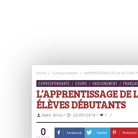
Home
»
Correspondants
»
L’APPRENTISSAGE DE LA LECTURE 
CORRESPONDANTS
/
COURS
/
ENSEIGNEMENT
/
FRANÇAI
L’APPRENTISSAGE DE 
ÉLÈVES DÉBUTANTS
Sabir Driss
/
22/05/2016
/
1
/
0
Facebook
Twitter
Pinterest
SHARES