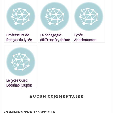
Professeurs de
La pédagogie
Lycée
français du lycée
différenciée, thème
Abdelmoumen
Oued Eddahab,
des journées de
(Oujda) : grandeur
mobilisez-vous
formation
et décadence
Le lycée Oued
Eddahab (Oujda)
face aux
professeurs
AUCUN COMMENTAIRE
docteurs
COMMENTER L'ARTICLE