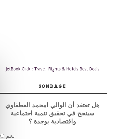
JetBook.Click : Travel, Flights & Hotels Best Deals
SONDAGE
هل تعتقد أن الوالي امحمد العطفاوي
سينجح في تحقيق تنمية اجتماعية
واقتصادية بوجدة ؟
نعم