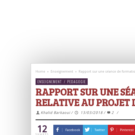
Home
»
Enseignement
»
Rapport sur une séance de formation
ENSEIGNEMENT
/
PEDAGOGIE
RAPPORT SUR UNE SÉ
RELATIVE AU PROJET 
Khalid Barkaoui
/
13/03/2018
/
2
/
12
Facebook
Twitter
Pinterest
SHARES