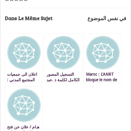
Dans Le Même Sujet
في نفس الموضوع
اعلان الى جمعيات
التسجيل المصور
Maroc : L’ANRT
المجتمع المدني :
الكامل لكلمة ذ .عبد
bloque le nom de
بخصوص تقديم
الاله بنكيران خلال
domaine whois.ma
مشاريع ذات النفع
المؤتمر الجهوي
après qu’il soit
العام
للحزب بوجدة
validé
VIDEOS
هـام / علان عن فتح