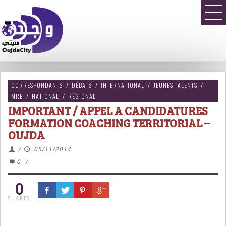
CORRESPONDANTS
/
DÉBATS
/
INTERNATIONAL
/
JEUNES TALENTS
/
MRE
/
NATIONAL
/
RÉGIONAL
IMPORTANT / APPEL A CANDIDATURES
FORMATION COACHING TERRITORIAL –
OUJDA
/
05/11/2014
0
/
0
SHARES