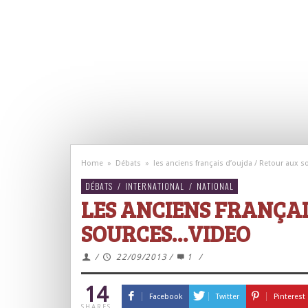
Home
»
Débats
»
les anciens français d’oujda / Retour aux
DÉBATS
/
INTERNATIONAL
/
NATIONAL
LES ANCIENS FRANÇAI
SOURCES…VIDEO
/
22/09/2013
/
1
/
14
Facebook
Twitter
Pinterest
SHARES