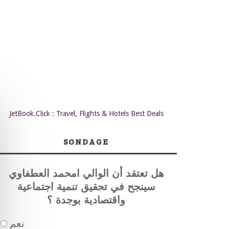
JetBook.Click : Travel, Flights & Hotels Best Deals
SONDAGE
هل تعتقد أن الوالي امحمد العطفاوي
سينجح في تحقيق تنمية اجتماعية
واقتصادية بوجدة ؟
نعم