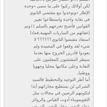
لكن أولائك ركبوا على ما سمي »وحدة
الإطار »وتوحدوا مع مفتشي الثانوي
في نقابة واحدة واستطاعوا تغيير
القوانين فأصبح تخرجهم بالسلم 11وتم
إعفائهم من المباريات المهنية,فمادا
استفاد مفتشوا الثانوي؟؟؟؟؟؟ لا
شيء لقد وقعوا في المصيدة ولم
يعودوا قادرين الخروج منها بعدما
سيطر المفتشون_المعلمون على
النقابة وعلى مكاتبها محليا وجهويا
ووطنيا,
أما أطر التوجيه والتخطيط فالسيد
الشركي لن يستطيع مجاراتهم أبدا
لتكوينهم الرصين في مجالات مثل
التقويموبناء أدوت القياس والروائز
وعلم النفس وعلم النفس المرضي