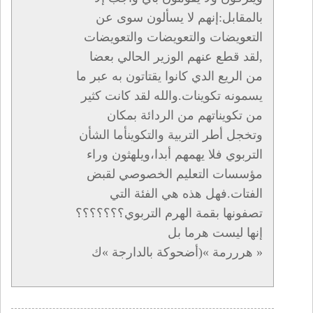
بالمقابل:إنهم لا يسألون سوى عن
التعويضات والتعويضات والتعويضات
,لقد قطع عنهم الوزير الحالي بعضا
من الريع الدي كانوا يقتاتون به عبر ما
يسمونه تكوينات.والله لقد كانت كثير
من تكويناتهم من الردائة بمكان
وتخجل أطر التربية والتكوينأما الشأن
التربوي فلا يهمهم أبدا،ويلهثون وراء
مؤسسات التعليم الخصوصي لقبض
الفتات.فهل هذه هي الفئة التي
تصفونها بقمة الهرم التربوي؟؟؟؟؟؟؟
إنها ليست هرما بل
« هرررمة »(أضحوكة بالدارجة »ك