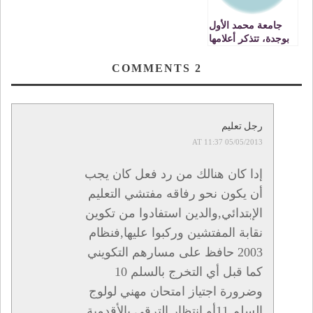
جامعة محمد الأول
بوجدة، تتذكر أعلامها
الحلقة التاسعة (9)
مع الأستاذ الدكتور:
COMMENTS
2
محمد علي الرباوي
رجل تعليم
05/05/2013 AT 11:37
إدا كان هنالك من رد فعل كان يجب
أن يكون نحو رفاقه مفتشي التعليم
الإبتدائي,والدين استفادوا من تكوين
نقابة المفتشين وركبوا عليها,فنظام
2003 حافظ على مسارهم التكويني
كما قبل أي التخرج بالسلم 10
وضرورة اجتياز امتحان مهني لولوج
السلم 11أو انتظار الترقي بالأقدمية