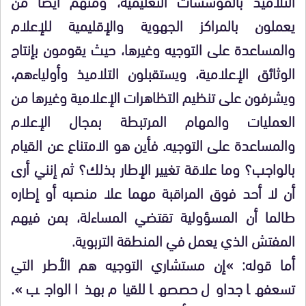
التلاميذ بالمؤسسات التعليمية، ومنهم أيضا من
يعملون بالمراكز الجهوية والإقليمية للإعلام
والمساعدة على التوجيه وغيرها، حيث يقومون بإنتاج
الوثائق الإعلامية، ويستقبلون التلاميذ وأولياءهم،
ويشرفون على تنظيم التظاهرات الإعلامية وغيرها من
العمليات والمهام المرتبطة بمجال الإعلام
والمساعدة على التوجيه. فأين هو الامتناع عن القيام
بالواجب؟ وما علاقة تغيير الإطار بذلك؟ ثم إنني أرى
أن لا أحد فوق المراقبة مهما علا منصبه أو إطاره
طالما أن المسؤولية تقتضي المساءلة، بمن فيهم
المفتش الذي يعمل في المنطقة التربوية.
أما قوله: »إن مستشاري التوجيه هم الأطر التي
تسعفها جداول حصصها للقيام بهذا الواجب ».