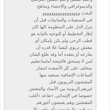
والديموغرافي والإحصاء ومناهج
البحث ووووووووووووووووو
في السبعينات والتمانينات قبل أن
ينزل الدل على المنظومة كلها كان
إطار التخطيط أو التوجيه بالنيابة هو
قطب الرحى ولم يكن بإمكان أي
مفتش تربوي كيفما علا قدره أن
يقارعه أو ينتقده أما وقد طلع الشان
لمن لا يستحق فالنتيجة أمامنا:تعليم
متخلف على كل الأصعدة انتشار
الساعات الإضافية يستفيد منها
المفتشون التربويون قبل
غيرهم,الزبونية بين الأستاد والمفتش
خصوصا في الإبتدائي, »تقاعد »أغلب
المفتشين وهم يقبضون أجورهم
ويترقون ولا يقومون بأي واجب إلا