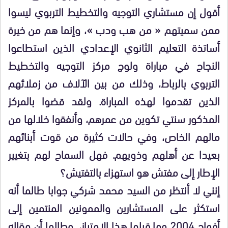
أقول إن مستشاري التوجيه والتخطيط التربوي ليسوا
ممن سميتهم « من هب ودب »، وإنما هم من خيرة
أساتذة التعليم الثانوي الإعدادي الذين استطاعوا
النجاح في مباراة ولوج مركز التوجيه والتخطيط
التربوي بالرباط، وذلك من بين الآلاف من زملائهم
الذين تقدموا لهذه المباراة. ولقد قضوا بالمركز
المذكور سنتي تكوين من عمرهم، وأنفقوا خلالها من
مالهم الخاص، وفي حالات كثيرة من قوت أبنائهم
بعيدا عن أهلهم وذويهم. فهل السماح لهم بتغيير
الإطار إلى مفتش هو استهزاء بالتفتيش؟
إنني لا أنتظر من السيد محمد شركي جوابا طالما أنه
استكثر على المستشارين والممونين المنتمين إلى
أفواج 2004 وما قبلها هذا الامتياز، وطالما أن مقاله