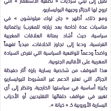
تميل إلى تبني سرديات « تصفية الاستعمار » التي
تروج لها الجزائر وجبهة البوليساريو.
ومع ذلك، أظهر « جان لوك ميلونشون » في
مناسبات عدة (خاصة بعد زيارته للمغرب) براغماتية
سياسية، حيث أشاد بمتانة العلاقات المغربية
الفرنسية، ودعا إلى تجاوز الخلافات، مبدياً تفهماً
واضحاً ودعماً للواقعية السياسية التي تفرض السيادة
المغربية على الأقاليم الجنوبية.
​هذا الموقف من شخصية يسارية بارزة أثار حفيظة
الجزائر، التي تعتبر الدعم غير المشروط للبوليساريو
ركيزة أساسية في سياستها الخارجية، وتنظر إلى أي
تغيير في مواقف حلفائها التقليديين أو الأحزاب
اليسارية الأوروبية كـ « خيانة ».