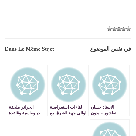
في نفس الموضوع
Dans Le Même Sujet
الاستاذ حسان
لقاءات استعراضية
الجزائر ملحقة
بنعاشور « بدون
لوالي جهة الشرق مع
دبلوماسية وقاعدة
تعليم عمومي إلزامي
الجماعات الترابية –
دعوية إيرانية في
ومجاني وجيد
وجدة انكاد – جولات
إفريقيا لنشر الفتنة
يستحيل تحقيق تنمية
موثقة إعلاميا تكشف
والخراب والدمار