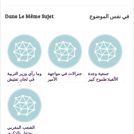
Dans Le Même Sujet
في نفس الموضوع
جمعية وجدة
جنرالات في مواجهة
وما رأي وزير التربية
الألفية:طموح كبير
الأمير
في لجان تفتيش
بإمكانات متواضعة.
فضحت أعطاب
نيابات ولم يحرك
ساكنا لحد الآن ؟
الشعب المغربي
يحتفل بالذكرى