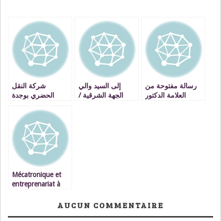
رسالة مفتوحة من
إلى السيد والي
شركة النقل
العلامة الدكتور
الجهة الشرقية /
الحضري بوجدة
مصطفى بنحمزة الى
بخصوص تكليف
حافلات النور من
نساء ورجال التربية
السيدة رحمة كيفان
الحرص على خدمة
والتعليم VIDEO
بالإشراف على
المواطنين إلى
مكتب التعليم
الإمعان في إهانتهم
المدرسي الخصوصي
بنيابة وجدة أنجاد
Mécatronique et
entreprenariat à
l’EST Oujda –
VIDEOS
AUCUN COMMENTAIRE