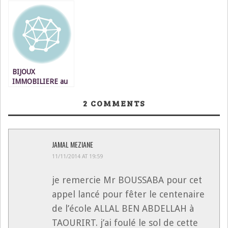
voyage
بفاس ويتم استلامها
بمناسبة عيد الأضحى
cauchemardesque,
بوجدة
المبارك
à mes frais s’il vous
plait !
BIJOUX
IMMOBILIERE au
SMAP de Paris
2
COMMENTS
JAMAL MEZIANE
11/11/2014 AT 19:59
je remercie Mr BOUSSABA pour cet
appel lancé pour fêter le centenaire
de l’école ALLAL BEN ABDELLAH à
TAOURIRT. j’ai foulé le sol de cette