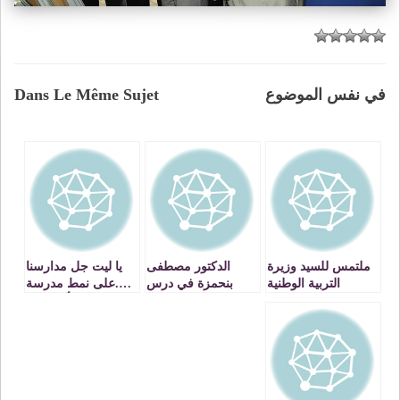
في نفس الموضوع
Dans Le Même Sujet
ملتمس للسيد وزيرة
الدكتور مصطفى
يا ليت جل مدارسنا
التربية الوطنية
بنحمزة في درس
….على نمط مدرسة
بالاستقالة من منصبه
ديني حول تزكية
ابن الهيثم بأحفير….
النفس ـ فيديو