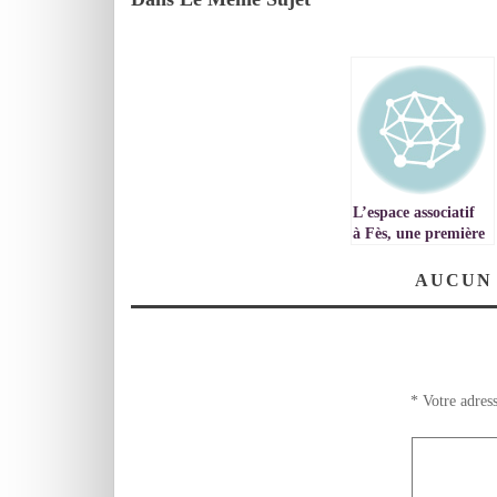
L’espace associatif
à Fès, une première
au Complexe socio
sportif et de la
AUCUN
formation des
jeunes de AIN
NOKBI.
*
Votre adress