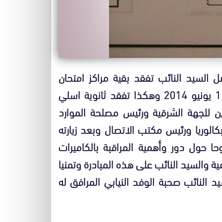
صل السيد النائب تفقد بقية مراكز امتحان
البكالوريا بنيابة وجدة أنكاد صبيحة يومه الخميس 12 يونيو 2014 وهكذا تفقد ثانوية اسلي
كوين للجهة الشرقية ورئيس مصلحة الموارد
بكالوريا ورئيس مكتب الاتصال وبعد زيارته
ا حول دور وأهمية المراقبة بالكاميرات
ية والسيد النائب على هذه المبادرة وتمنيا
النائب صحبة الوفد النيابي المرافق له