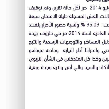
هذا وقد تم تسجيل حالتي غش يومه الخميس 12 يونيو 2014 حرر لكل حالة تقرير، وتم توقيف
حالات الغش المسجلة طيلة الامتحان سبعة
عشرة حالة مع العلم أن نسبة حضور المتمدرسين بلغت: 95.09 % ونسبة حضور الأحرار بلغت:
44.01 % . وعموما فإن امتحان البكالوريا في دورته العادية لسنة 2014 مر في ظروف جيدة
يل المساطر والتوجيهات الرسمية والتتبع
يمي وانخراط أطر النيابة وخاصة موظفو
ين وكذا كل المتدخلين في الشأن التربوي
كاد والسيد والي أمن ولاية وجدة وبقية