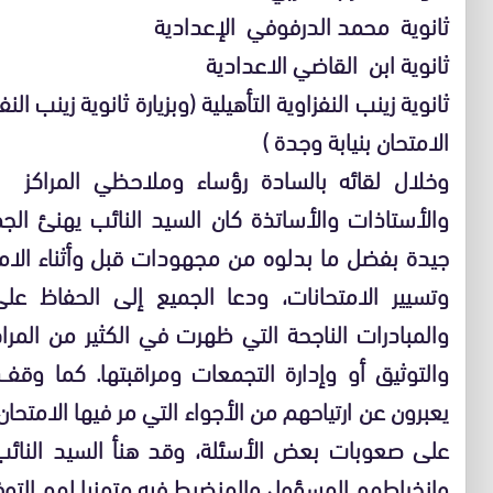
ثانوية محمد الدرفوفي الإعدادية
ثانوية ابن القاضي الاعدادية
ثانوية زينب النفزاوية التأهيلية (وبزيارة ثانوية زينب ال
الامتحان بنيابة وجدة )
وخلال لقائه بالسادة رؤساء وملاحظي المراكز وأطر
والأستاذات والأساتذة كان السيد النائب يهنئ الجم
جيدة بفضل ما بدلوه من مجهودات قبل وأثناء الام
وتسيير الامتحانات، ودعا الجميع إلى الحفاظ عل
والمبادرات الناجحة التي ظهرت في الكثير من المر
والتوثيق أو وإدارة التجمعات ومراقبتها. كما و
يعبرون عن ارتياحهم من الأجواء التي مر فيها الامتح
على صعوبات بعض الأسئلة، وقد هنأ السيد النائب ا
وانخراطهم المسؤول والمنضبط فيه متمنيا لهم التوف