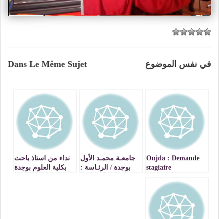
في نفس الموضوع
Dans Le Même Sujet
Oujda : Demande
جامعـة محمـد الأول
نداء من استاذ باحث
stagiaire
بوجدة / الرئـاسة :
بكلية العلوم بوجدة
بلاغ صحفي
… الكيف مادة طبية
فعالة ضد سرطان
الثدي VIDEO