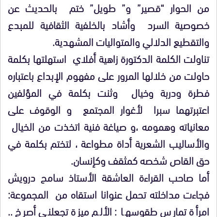
من الحوار “قصير” و” طويل” ختم بالحديث عن
خصوصية السرد وأشاد بالخلفية الثقافية للمبدع
والتقطيع الدلالي والمتواليات المشهدية.
تناولت الكلمة الدكتورة زاهية أفلاي استهلتها بكلمة
حاولت من خلالها المرور على مفهوم الإبداع باعتباره
فطرة ودربة وخيال وثنت بكلمة في المؤلفين
اعتبرتهما سبرا لأغوار المجتمع و الوقوف على
معانياته وهمومه ،و صياغة فنية اتخذت من الخيال
والأساليب الشعرية أداة مطواعة ، لتختم بكلمة في
حق القاص شخصه كمثقف وكإنسان.
أما صاحب القراءة العاشقة الأستاذ سامح درويش
فجاءت مداخلته تحمل عنوانا استقاه من المجموعة:
امرأة تمارس طقوسها : الألم ميزة تجعلني أصرخ ..