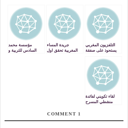
التلفزيون المغربي
جريدة المساء
مؤسسة محمد
يستحوذ على صفقة
المغربية تحقق اول
السادس للتربية و
بلغت قيمتها 5 ملايير
تراجع لها ، والحزبية
التكوين رائدة
دولار.
في قاعة الانعاش
الخدمات الاجتماعية
بالمغرب
لقاء تكويني لفائدة
منشطي المسرح
المدرسي بفاس
المغربية
COMMENT
1