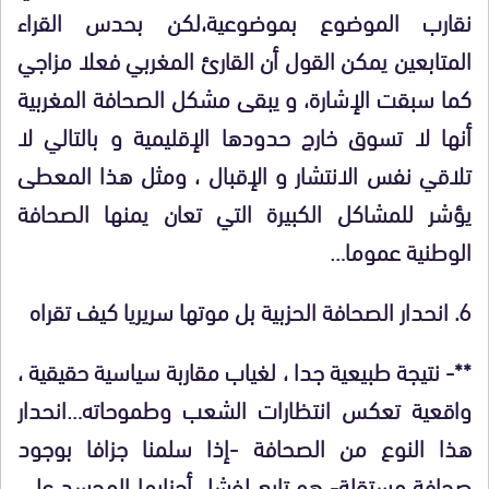
نقارب الموضوع بموضوعية،لكن بحدس القراء
المتابعين يمكن القول أن القارئ المغربي فعلا مزاجي
كما سبقت الإشارة، و يبقى مشكل الصحافة المغربية
أنها لا تسوق خارج حدودها الإقليمية و بالتالي لا
تلاقي نفس الانتشار و الإقبال ، ومثل هذا المعطى
يؤشر للمشاكل الكبيرة التي تعان يمنها الصحافة
الوطنية عموما…
6. انحدار الصحافة الحزبية بل موتها سريريا كيف تقراه
**- نتيجة طبيعية جدا ، لغياب مقاربة سياسية حقيقية ،
واقعية تعكس انتظارات الشعب وطموحاته…انحدار
هذا النوع من الصحافة -إذا سلمنا جزافا بوجود
صحافة مستقلة- هو تابع لفشل أحزابها المجسد على