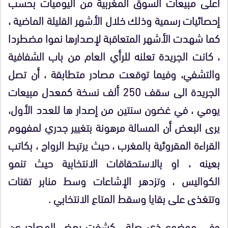
أعلى مبيعات السوق المغربية من اليوميات بحسب
إحصائيات رسمية وذلك خلال الأشهر القليلة الماضية ،
كما شهدت الأشهر المتعاقبة لإصدارها نموا مضطردا
، كانت الجريدة تعلنه للرأي العام من باب الشفافية
والتشفي، وفيما توقعت مصادر متطابقة ، أن تصل
الجريدة الى سقف 250 ألف نسخة كمعدل مبيعات
يومي ، في غضون سنتين من إصدار ها للعدد الأول،
يرى البعض أن المسالة مرهونة بتغيير جدري لمفهوم
القراءة المقروئية بالمغرب ، حيث يرتبط الرواج ، بكاتب
بعينه ، او بالاستحقاقات الانتخابية حيث تنمو
الكواليس ، وتزدهر الإشاعات وسط منابر تقتات
وتتغذى على بقايا وسقط المتاع الانتخابي .
وفي موضوع ذي صلة ، كشفت بعض المصادر عن