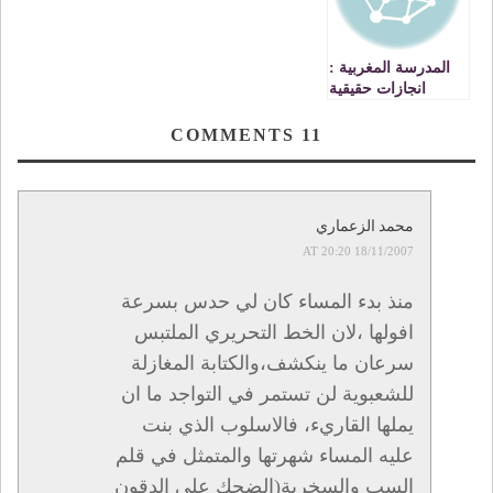
المدرسة المغربية :
انجازات حقيقية
واختلالات ماتزال
قائمة
COMMENTS
11
محمد الزعماري
18/11/2007 AT 20:20
منذ بدء المساء كان لي حدس بسرعة
افولها ،لان الخط التحريري الملتبس
سرعان ما ينكشف،والكتابة المغازلة
للشعبوية لن تستمر في التواجد ما ان
يملها القاريء، فالاسلوب الذي بنت
عليه المساء شهرتها والمتمثل في قلم
السب والسخرية(الضحك على الدقون