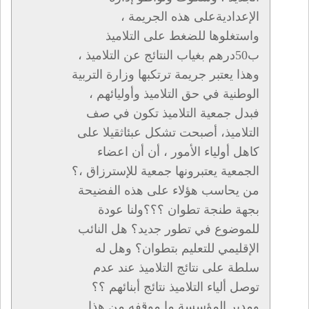
الإعداديةعلى هذه الجريمة ،
واستغلوها للضغط على التلاميذ
ب50درهم بغياب النتائج عن التلاميذ ،
وهذا يعتبر جريمة ترتكبها وزارة التربية
الوطنية في حق التلاميذ وأوليائهم ،
فبدل جمعية التلاميذ تكون في صف
التلاميذ، أصبحت تشكل عبئاثقيلا على
كاهل أولياء الأمور ، أن أن اعضاء
الجمعية يعتبرونها جمعية للإسترزاق ،؟
من يحاسب هؤلاء على هذه الفضيحة
بجهة طنجة تطوان ؟؟؟ولنا عودة
للموضوع في تطور جديد؟ هل النائب
الإقليمي للتعليم بتطوان؟ وهل له
سلطة على نتائج التلاميذ عند عدم
توصل ألياء التلاميذ نتائج أبنائهم ؟؟
ومدير المؤسسة ما موقفه من هذا