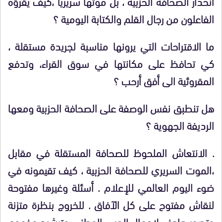
انحدار الصحافة الحزبية ، بل موتها سريريا ،كيف يقرؤه
الفاعلون من رجال القلم والكتابة اليومية ؟
ما الاقتراحات التي يرونها مناسبة لجريدة مستقلة ،
كي تحافظ على مكانتها في سوق القراء، وتدفع
المقروئية الى أفق أرحب ؟
هل تنطبق نفس الوصفة على الصحافة الحزبية ومعها
الرديفة الجهوية ؟
. الانتعاش الملحوظ للصحافة المستقلة في مقابل
،الموت السريري للصحافة الحزبية ، كيف تقيمونه في
ضوء اليوم العالمي للإعلام . أسئلة وغيرها مفتوحة
لنقاش مفتوح على كل الآفاق . للخروج بنظرة متزنة
وتصور هادف لإعمال الحس الوطني وترشيد مفهوم