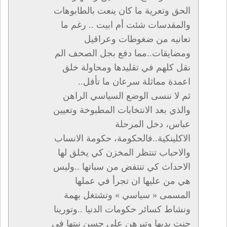
الحق وتعرية ما كان ينعت بالطابوهات
والمقدسات شئت أم ابيت .. رغم ما
تعانيه من ضغوطات وعراقيل
ومضايقات..مما دفع بجل الصحف الم
نقل كلهم في تقليدها ومحاولة خلق
اعمدة مماثلة سرعان ما تأفل..
ثم لا ننسى الوضع السياسي الراهن
والذي بعد الانتخابات المطبوخة وتعيين
عباس، دخل المرحلة
الاكلينكية..فالحكومة، حكومة الانساب
والاحباب تنتظر المخزن كي يخلق لها
الاحداث كي تنتفض من سباتها ..وليس
هي من عليها ان تجرأ في عملها
المسمى « سياسي » وتشتغل بهمة
ونشاط كسائر حكومات الدنيا ..وتورينا
حنت يديها وتبرهن على حسن نيتها في