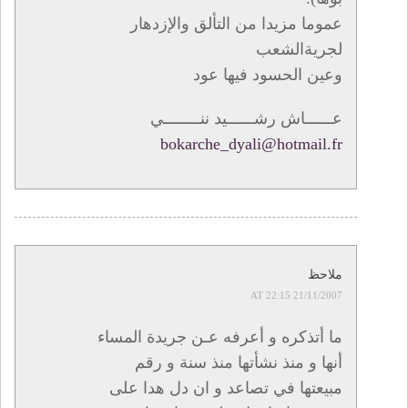
عموما مزيدا من التألق والإزدهار
لجريةالشعب
وعين الحسود فيها عود
عــــــاش رشــــــيد ننــــــــي
bokarche_dyali@hotmail.fr
ملاحظ
21/11/2007 AT 22:15
ما أتذكره و أعرفه عـن جريدة المساء
أنها و منذ نشأتها منذ سنة و رقم
مبيعتها في تصاعد و ان دل هدا على