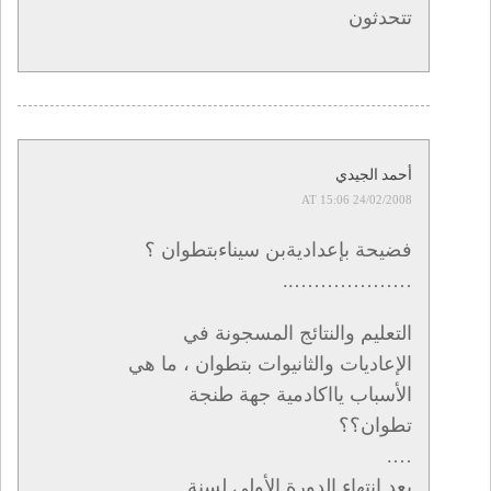
تتحدثون
أحمد الجيدي
24/02/2008 AT 15:06
فضيحة بإعداديةبن سيناءبتطوان ؟
………………..
التعليم والنتائج المسجونة في
الإعاديات والثانيوات بتطوان ، ما هي
الأسباب يااكادمية جهة طنجة
تطوان؟؟
….
بعد إنتهاء الدورة الأولى لسنة