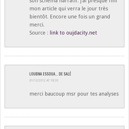
son schéma narratif: j’ai presque fini
mon article qui verra le jour très
bientôt. Encore une fois un grand
merci.
Source :
link to oujdacity.net
LOUBNA ESSOUA... DE SALÉ
01/12/2012 AT 18:30
merci baucoup msr pour tes analyses