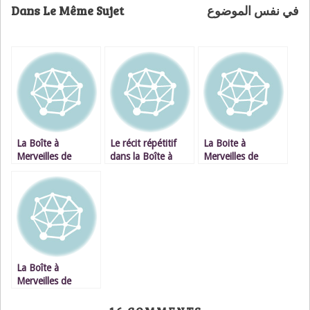
Dans Le Même Sujet
في نفس الموضوع
La Boîte à
Le récit répétitif
La Boite à
Merveilles de
dans la Boîte à
Merveilles de
Séfrioui : le
Merveilles de
Ahmed Sefrioui :
chevauchement des
Ahmed Sefrioui
un roman, deux
récits
histoires
La Boîte à
Merveilles de
Séfrioui: la solitude
du narrateur