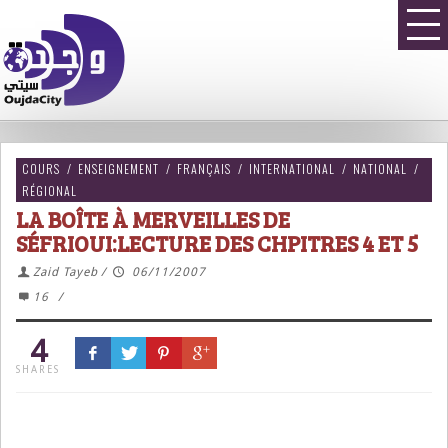
COURS
/
ENSEIGNEMENT
/
FRANÇAIS
/
INTERNATIONAL
/
NATIONAL
/
RÉGIONAL
LA BOÎTE À MERVEILLES DE
SÉFRIOUI:LECTURE DES CHPITRES 4 ET 5
Zaid Tayeb
/
06/11/2007
16
/
4
SHARES