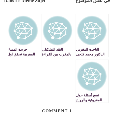
في نفس الموضوع
Dans Le Même Sujet
الباحث المغربي
النقد التشكيلي
جريدة المساء
الدكتور محمد فتحي
بالمغرب بين القراءة
المغربية تحقق اول
يصدر كتابا جديدا
والترجمة : تجربة
تراجع لها ، والحزبية
حسن لمنيعي نموذجا
في قاعة الانعاش
تسع أسئلة حول
المقروئية والرواج
الصحفي بالمغرب
يجيب عنها اليوم
COMMENT
1