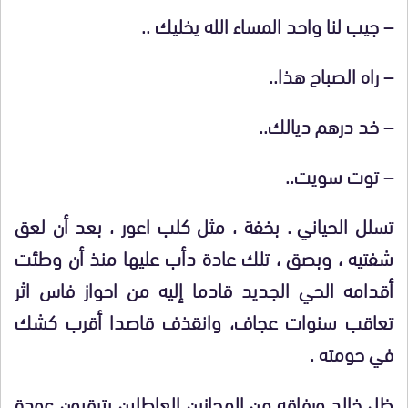
– جيب لنا واحد المساء الله يخليك ..
– راه الصباح هذا..
– خد درهم ديالك..
– توت سويت..
تسلل الحياني . بخفة ، مثل كلب اعور ، بعد أن لعق
شفتيه ، وبصق ، تلك عادة دأب عليها منذ أن وطئت
أقدامه الحي الجديد قادما إليه من احواز فاس اثر
تعاقب سنوات عجاف، وانقذف قاصدا أقرب كشك
في حومته .
ظل خالد ورفاقه من المجازين العاطلين يترقبون عودة