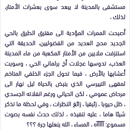
مستشفى بالمدينة لا يبعد سوى بعشرات الأمتار،
لذلك ،
أصبحت الممرات المؤدية الى مفترق الطرق بالحي
الجديد محج العديد من الفضوليين، الحديقة التي
استنزفت ملايين من الأمتار المكعبة من ماء المدينة
العذب، تدوسها عجلات أخ برلماني الحي ، وسويت
أعشابها بالأرض ، فيما تحول الجزء الخلفي المتاخم
لمقهى التييرسي الذي ينبض بالحياة ليل نهار الى
مرحاض عمومي ، لكن الحياني ورغم انفلاته الجسدي
، ظل حيويا ، زئبقيا ، زائغ النظرات ، وفي لحظة ما تذكر
شيئا هاما ، عليه تنفيذه ، لذلك حدث نفسه بصوت
مسموع: آآآآآه ، المساء ، الله ينعلها جرة ؟؟؟