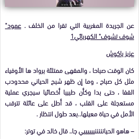
عن الجريدة المغربية التي تقرا من الخلف .
عمود"
شوف تشوف" الكهربائي1
عزيز باكوش
كان الوقت صباحا ، والمقهى ممتلئة برواد ها الأوفياء
مثل كل صباح ، وما إن ظهر شبح الحياني محدودب
القفا ، حتى بدا وكأن طبيبا أخصائيا سيجري عملية
مستعجلة على القلب ، قد أطل على عائلة تترقب
الأمل في حياة معيلها..بعد طول انتظار .
– هاهو الحيانننننييييييي جا.. قال خالد في توتر: