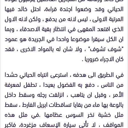
الحياني وقد وضعوا اجندة قراءة، احتل خالد فيها
المرتبة الاولى ، ليس لانه من يدفع ، ولكن لانه الاول
الذي اقتعد المقهى في انتظار بقية الاصدقاء ، وبما
ان الكل سيقرا موضوعا واحدا في الجريدة هو عمود
"شوف تشوف" ، ولا شان له بالمواد الاخرى ، فقد
كان الاجراء ضروريا .
في الطريق الى هدفه ، استرعى انتباه الحياني حشدا
من الناس ، دفع به الفضول بعيدا ، تطفل لمعرفة
الأمر ، وقبل ان يتاهب ، انزلقت رجله وسقط داخل
بالوعة بها ماء من بقايا تساقطات ابريل الفارط ، سقط
مثل خشبة نخر السوس عظامها .في مثل هذه
المواقف ، لا تأتي سيارة الإسعاف مزغردة، فاكبر