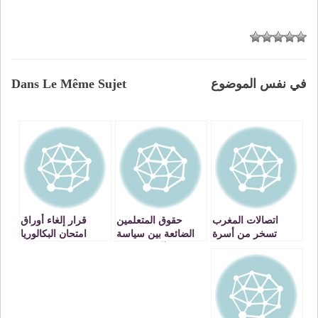
في نفس الموضوع
Dans Le Même Sujet
اتصالات المغرب
حقوق المتعلمين
قرار إلغاء أوراق
تسخر من أسرة
الضائعة بين سياسة
امتحان البكالوريا
التعليم
صم الآذان للوزارة
المتضمنة للغش
الوصية ومزايدات
الفايسبوكي يقتضي
نقابية
مراجعة أساليب
أخرى للغش