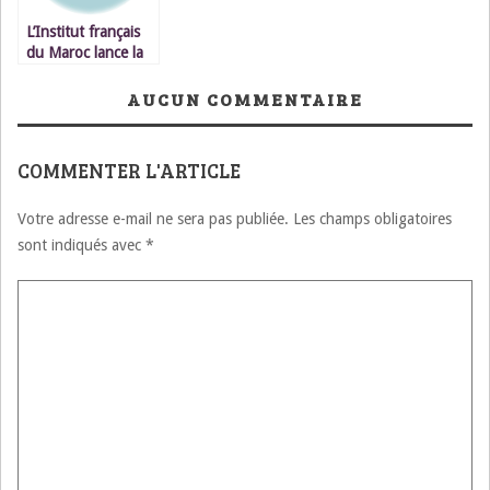
L’Institut français
du Maroc lance la
troisième édition de
son concours
AUCUN COMMENTAIRE
international de
films courts, intitulé
« Moi, Marocain(e)
COMMENTER L'ARTICLE
/ Ana, Maghribi(a)
»
Votre adresse e-mail ne sera pas publiée.
Les champs obligatoires
sont indiqués avec
*