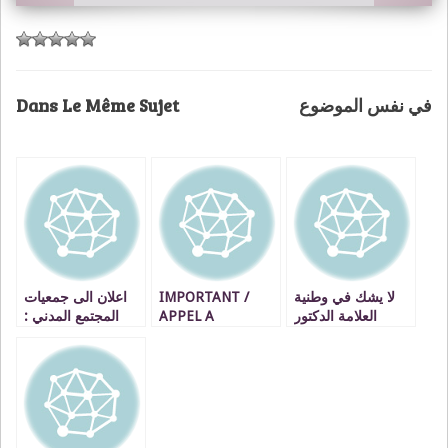
Dans Le Même Sujet
في نفس الموضوع
اعلان الى جمعيات
IMPORTANT /
لا يشك في وطنية
المجتمع المدني :
APPEL A
العلامة الدكتور
بخصوص تقديم
CANDIDATURES
مصطفى بنحمزة إلا
مشاريع ذات النفع
Formation
قليل علم أو قليل
العام
Coaching Territorial
أدب
– Oujda