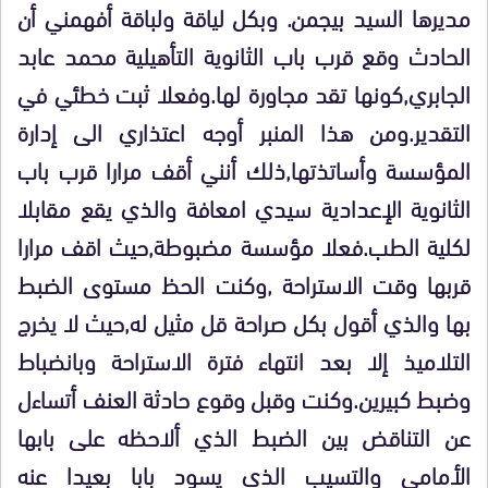
مديرها السيد بيجمن. وبكل لياقة ولباقة أفهمني أن
الحادث وقع قرب باب الثانوية التأهيلية محمد عابد
الجابري,كونها تقد مجاورة لها.وفعلا ثبت خطئي في
التقدير.ومن هذا المنبر أوجه اعتذاري الى إدارة
المؤسسة وأساتذتها,ذلك أنني أقف مرارا قرب باب
الثانوية الإعدادية سيدي امعافة والذي يقع مقابلا
لكلية الطب.فعلا مؤسسة مضبوطة,حيث اقف مرارا
قربها وقت الاستراحة ,وكنت الحظ مستوى الضبط
بها والذي أقول بكل صراحة قل مثيل له,حيث لا يخرج
التلاميذ إلا بعد انتهاء فترة الاستراحة وبانضباط
وضبط كبيرين.وكنت وقبل وقوع حادثة العنف أتساءل
عن التناقض بين الضبط الذي ألاحظه على بابها
الأمامي والتسيب الذي يسود بابا بعيدا عنه