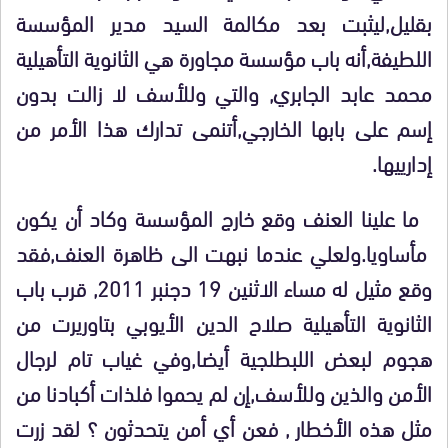
بقليل,ليثبت بعد مكالمة السيد مدير المؤسسة
اللطيفة,أنه باب مؤسسة مجاورة هي الثانوية التأهيلية
محمد عابد الجابري, والتي وللأسف لا زالت بدون
إسم على بابها الخارجي,أتنمى تدارك هذا الأمر من
إدارييها.
ما علينا العنف وقع خارج المؤسسة وكاد أن يكون
مأساويا.ولعلي عندما نبهت الى ظاهرة العنف,فقد
وقع مثيل له مساء الاثنين 19 دجنبر 2011, قرب باب
الثانوية التأهيلية صلاح الدين الأيوبي بتاوريرت من
هجوم لبعض اللبطلجية أيضا,وفي غياب تام لرجال
الأمن والذين وللأسف,إن لم يحموا فلذات أكبادنا من
مثل هذه الأخطار , فعن أي أمن يتحدثون ؟ لقد زرت