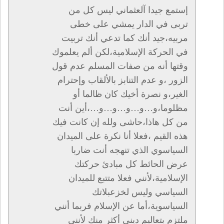
إستمع جيدا آلعثماني ليس كل من
تربى في الدار يمشي على خطى
مربيه،جيد أنك كما تدعي أنك تربيت
في الحركة الإسلامية،لكن ألم يعلموك
وقتها أنه من صفات المسلم عدم قول
الزور ،و عدم التنابز بالألقاب وإحترام
الغير،و نصرة أخيك كان ظالما أو
مظلوما،و…و…و…و…و…،أين أنت
من كل هاذا،حاشى ولله إن كانت فيك
هذه القيم ،فعلا أنا نكرة على الميدان
السياسوي الذي تنهجه أنت ضاربا
عرض الحائط كل مبادئ حركتك
الإسلامية،لأنني فعلا متتبع للميدان
السياسي وليس لخزعبلاتك
السياسوية،أما عن الإسلام فربما أنني
ملتزم بتعاليم ديني أكثر منك لأنني