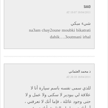
SAAD
18/04/2011 AT 19:07
شيء مبكي
na3am chay2oune moubki bikatrati
dahik….3outmani irhal
ذ محمد العثماني
18/04/2011 AT 20:18
للذي سمى نفسه باسم سيارة أنا لا
علاقة لي ببودير لا سكنى ولا عمل و لا
حتى وجود عائلة ، فإما أنك لا تعرفني ،