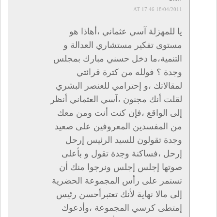
18/04/2011 AT 17:46
يا للمهزلة آسي عثماني ،أهاذا هو
مستوى تفكير مستشاري العدالة و
التنمية،ما دخل حسني مبارك بمجلس
وجدة ؟ فولله من كترة قرائتي
لمقالاتك ،و إحترامي للعنصر البشري
لقلت أنك مجنون ،آسي العثماني أنظر
إلى الواقع ،فإن كنت أنت ومن معك
من المفسدين المعروفين على صعيد
وجدة تقولون للسيد الرئيس إرحل
إرحل ،فساكنة وجدة تقول و بأعلى
صوتها إجلس إجلس ونرجوا منك أن
تستمر على رأس المجموعة الحضرية
إلى مالا نهاية لأنك تعتبرأحسن رئيس
إمتطى كرسي المجموعة ،وأدعوك