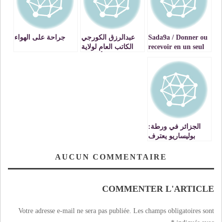
Sada9a / Donner ou
عبدالرزق الكورجي
جراحة على الهواء
recevoir en un seul
الكاتب العام لولاية
clic La première
وجدة : ألإرهاب
Application Mobile
تشويه لصورة
de dons entre
الإسلام واضعاف
particuliers au
للأمة وزعزعة
Maroc – VIDEO
لاستقرار الأوطان
VIDEO
الجزائر في ورطة:
بوليساريو يعترف
بخليط سكان تندوف
والمغرب لن يسمح
AUCUN COMMENTAIRE
إلا بعودة الصحراويين
المغاربة
COMMENTER L'ARTICLE
Votre adresse e-mail ne sera pas publiée.
Les champs obligatoires sont