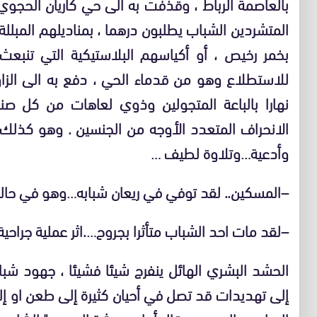
بالعاصمة الرباط ، وقذفت به الى حي كاريان الحجوي ،
المتشردين الشباب يطلبون درهما ، بمناديلهم المبللة
بخمر رخيص ، أو أكياسهم البلاستيكية التي تنبعث
للاستطلاع وهو من قدماء الحي ، دفع به الى الزاوي
نهارا بالباعة المتجولين وذوي لعاهات من كل صنف
الانحراف المتعدد الأوجه من الجنسين . وهو كذلك ،
وأدعية…وتلاوة لطيف …
–المسكين.. لقد توفي في ريعان شبابه…وهو في حالة 
–لقد مات احد الشباب متأثرا بجروح….اثر عملية جراحية
الحشد البشري الهائل ينفرج شيئا فشيئا ، جهود ش
إلى تهديدات قد تصل في أحيان كثيرة إلى طعن او إل