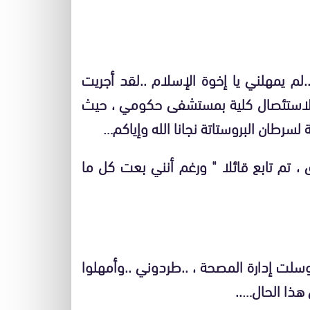
من 7 أفراد، لكن القدر..لم يمهلني يا إخوة الإسلام ..لقد أجريت
ى لاستئصال كلية بمستشفى حكومي ، حيث
 لسرطان البروستاتة نجانا الله وإياكم…
تم تابع قائلا " ورغم أنني بعت كل ما
توسلت إدارة المصحة ، ..طردوني ..وأمهلوا
هذا الحال…..