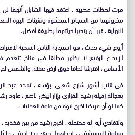
مرت لحظات عصيبة ، اعتقد فيها الشابان أنهما لن 
مخزونهما من السجائر المحشوة وقنينات البيرة المعل
النهاية ، قررا أن يتدبرا حياتهما بطريقة أفضل.
أروع شيء حدث ، هو استجابة الناس السخية لاقتراحه
الإبداع الرفيع لا يظهر مطلقا في مناخ تنعدم في
الأساس ، افترشا لحافا فوق ارض عفنة، والشمس لم 
في قلب أشهر شارع شعبي ببؤسه ، تمدد عبد الرحي
بعجالة زميله رشيد الفزاري بإزار ابيض ناصع ، عاود ر
كما لو أن مريضا اخرج لتوه من قاعة العمليات.
ولتفادي أية زلة محتملة ، اخرج رشيد من بين فخذيه ، 
قمامة المستشفى ، إحداهما تجري بولا اصفر ، والثا