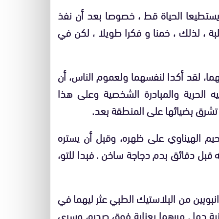
يستطيعا الحياة قط ، خصوصا بعد أن نفذ
بة ، لذلك ، خمنا و فكرا طويلا ، لكن في
ما، لقد أكدا لنفسهما ولعموم الناس، أن
ه الحرية والمبادرة الشخصية وعلى هذا
تشرق بضيائها على المنطقة بعد.
م الهيناوي على ظهره، وقبل أن يستره
شه قبل دقائق بدم دجاجة ساخن . فبدا للتو،
انبوبين من البلاستيك الطبي عثر ليهما في
نية دما . مررهما بعناية فوق صدره، وسرى