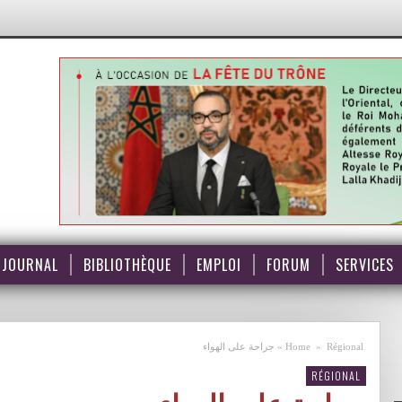
JOURNAL
BIBLIOTHÈQUE
EMPLOI
FORUM
SERVICES
Régional
»
Home
»
جراحة على الهواء
RÉGIONAL