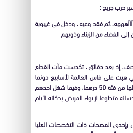
ر حرب جريح :
آآآآهههه…ثم فقد وعيه ، ودخل في غيبوبة
ى الفضاء من الزبناء وذويهم
توصف، إذ بعد دقائق ، تكدست مآت القطع
التي هبت على فاس العالمة لأسابيع دونما
مطر بعشرات الأوراق النقدية من فئة 20درهما..ومثلها من فئة 50 درهما، وفيما شغل احدهم
سانه متطوعا لإيواء المريض بدكانه لأيام
ل بإحدى المصحات ذات التخصصات العليا