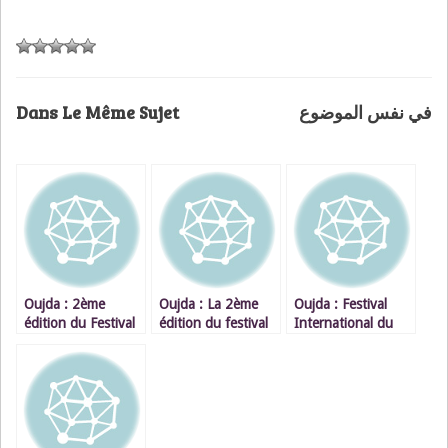
Dans Le Même Sujet
في نفس الموضوع
Oujda : 2ème
Oujda : La 2ème
Oujda : Festival
édition du Festival
édition du festival
International du
International du
international du Rai
Rai / CHEB BILAL
Rai Du 22 au 26
Du 22 au 26 juillet
juillet 2008
2008