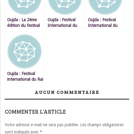
Oujda : La 2ème
Oujda : Festival
Oujda : Festival
édition du festival
International du
International du
international du Rai
Rai / CHEB BILAL
Rai / R EDA
Du 22 au 26 juillet
TALIANI
2008
Oujda : Festival
international du Rai
/ BOOBA
AUCUN COMMENTAIRE
COMMENTER L'ARTICLE
Votre adresse e-mail ne sera pas publiée.
Les champs obligatoires
sont indiqués avec
*