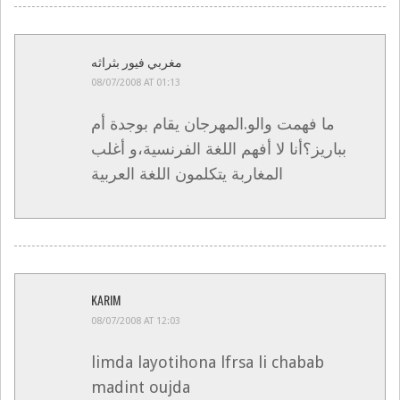
مغربي فيور بثراثه
08/07/2008 AT 01:13
ما فهمت والو.المهرجان يقام بوجدة أم
بباريز؟أنا لا أفهم اللغة الفرنسية،و أغلب
المغاربة يتكلمون اللغة العربية
KARIM
08/07/2008 AT 12:03
limda layotihona lfrsa li chabab
madint oujda