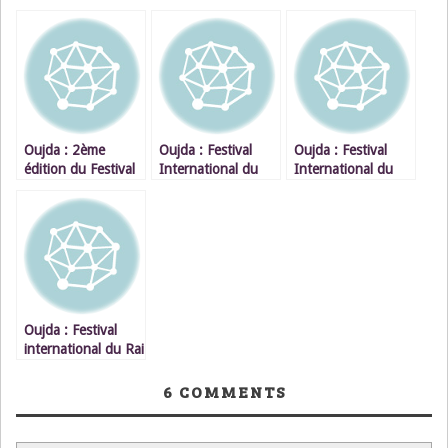
Oujda : 2ème
Oujda : Festival
Oujda : Festival
édition du Festival
International du
International du
International du
Rai / CHEB BILAL
Rai / ALPHA
Rai Du 22 au 26
BLONDY
juillet 2008
Oujda : Festival
international du Rai
/ BOOBA
6
COMMENTS