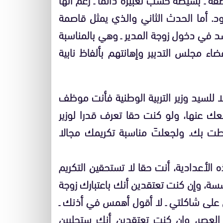
د. أما الحدث الثاني والذي يمثل قاصمة
د في دخول زوجة المدير ـ وهي بالمناسبة
ضاء مجلس التدبير وإهانتهم بألفاظ نابية
 للسيد وزير التربية الوطنية فأنت موظف
عك عنها، ولو كنت حقا تعرف قدرا لوزير
نيطت بك. ولجعلتَ مناسبة تكريمك مجالا
الأعدادية، أنت حقا لا تستحقين التكريم
سسة، وإن كنت تعتقدين أنك باعتبارك زوجة
 على شاكلتي ـ لا أقول أهمس في أذنك ـ
عصر، وإن كنت تعتقدين أنك ستجلبين