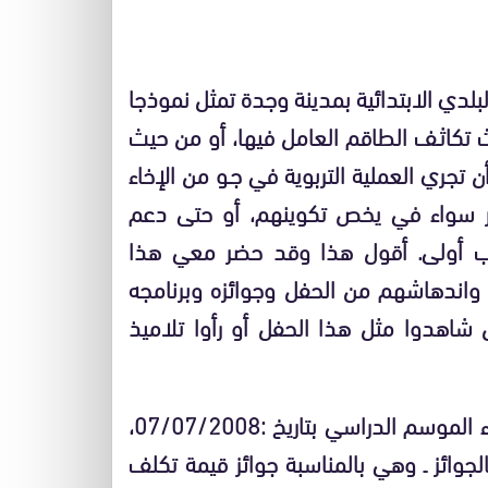
لدي الابتدائية بمدينة وجدة تمثل نموذجا
 تكاثـف الطاقم العامل فيها، أو من حيث
 تجري العملية التربوية في جـو من الإخاء
كبير سواء في يخص تكوينهم، أو حتى دعم
تب أولى. أقول هذا وقد حضر معي هذا
 واندهاشهم من الحفل وجوائزه وبرنامجه
 شاهدوا مثل هذا الحفل أو رأوا تلاميذ
وهكذا نجد أن المؤسسة تقيم احتفالا بمناسبة انتهاء الموسم الدراسي بتاريخ :07/07/2008،
الجوائز ـ وهي بالمناسبة جوائز قيمة تكلف