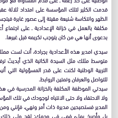
قدمت الكثير لتلك المؤسسة على امتداد ثلاثة عقو
الظهر وانتكاسة شنيعة مقيتة إلى عصور غابرة فيتجس
مكلفة بالعمل في خزانة الإعدادية ـ على اجتماع أع
بدعوى أنها هي من كان يتوجب تكريمه قبل غيرها.
سيدي امدير هذه الأعدادية بجرادة، أنت لست ممثلا
متوسط مثلك مثل السيدة الكاتبة الذي أبديتَ ترف
التربية الوطنية لكنت على قدر المسؤولية التي أ
للتواصل والعرفان وتمتين الروابط.
سيدتي الموظفة المكلفة بالخزانة المدرسية في هذه 
ولا الاحتفاء ولا حتى الانتباه لوجودك في تلك المؤ
المدير فستصبحين مديرة ذات أمر ونهي، فإنني ومن
بل وأصرخ بملء فمي في وجهك: لقد ولى ذلك ال