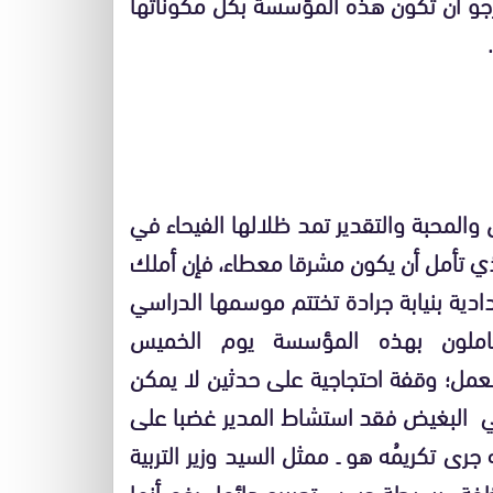
وأرجو أن تكون هذه المؤسسة بكل مكوناتها
والمحبة والتقدير تمد ظلالها الفيحاء في
لذي تأمل أن يكون مشرقا معطاء، فإن أملك
ية بنيابة جرادة تختتم موسمها الدراسي
ض العاملون بهذه المؤسسة يوم الخميس
من العمل؛ وقفة احتجاجية على حدثين لا يمكن
اليني البغيض فقد استشاط المدير غضبا على
ى تكريمُه هو ـ ممثل السيد وزير التربية
ة ـ بسيطة حسب تعبيره دائما ـ رغم أنها