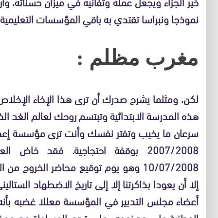
خير الجزاء ويجعل عمله وتفانيه في ميزان حسناته، 
نموذجا ونبراسا تقتدي به باقي المؤسسات التعليمية.
مغرب مظلم :
لكن، ومثلما يشرح صدرك أن ترى هذا الإخاء الإخلاص 
هذه المدرسة الابتدائية وتبتسم روحك لعالم الغد ا
سرعان ما يخيب وتفتر نفسك وأنت ترى مؤسسة إعداد
2007/2008 بوقفة احتجاجية. فقد خا
10/07/2008 وهو يوم توقيع محاضر الخروج 
إلا أن يعودا بذاكرتنا إلا إلى تاريخ الاضطهاد الست
أعضاء مجلس التدبير في المؤسسة معللا غضبه بأنه جر
الوطنية على حد زعمه ـ على قدم المساواة مع موظف