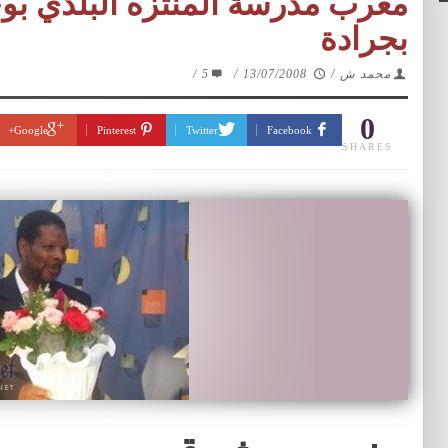
مغرب مدرسة المنتزه البلدي بوج
بجرادة
محمد ش
/
13/07/2008
/
5
/
0
Google+
Pinterest
Twitter
Facebook
SHARES