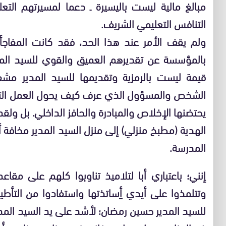
مبالغ مالية ليست باليسيرة ـ دعما لمسيرتهم التع
التنافس التعليمي الشريف.
ولم يقف الأمر عند هذا الحد، فقد كانت المفاجأ
بالمؤسسة عن تقديرهم العميق والقوي للسيد الم
قيمة ليست بالرمزية وتقديمها للسيد المدير مشفو
الشخص والمسؤول الذي عرف كيف يحول العمل التعل
يحتضنها الإخلاص والمبادرة والحافز الداخلي. بل ولق
الهدية (مطبخ منزلي) إلى منزل السيد المدير مخافة 
المدرسة.
إنني؛ باعتباري أبا لتلاميذ تناوبوا كلهم على مقاع
وتتلمذوا على أيدي أٍساتذتها واستفادوا من التأطير
للسيد المدير حسين رمضان؛ لأشد على يد السيد المدير