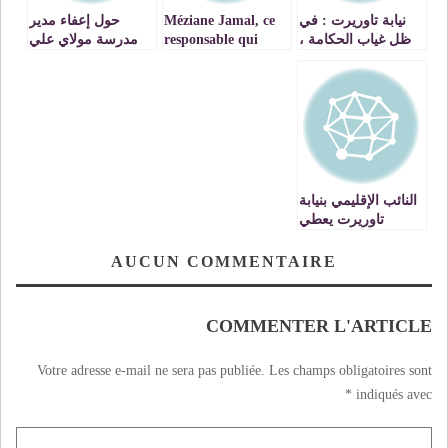
نيابة تاوريرت : في
Méziane Jamal, ce
حول إعفاء مدير
ظل غياب الحكامة ،
responsable qui
مدرسة مولاي علي
تعاد عقارب الساعة
honore
الشريف نيابة
l’enseignement .
تاوريرت من مهمة
مدير مؤسسة
تعليمية رسالة
مفتوحة للسيد وزير
التربية الوطنية
والتكوين المهني
النائب الإقليمي بنيابة
تاوريرت يعطي
انطلاقة الموسم
الدراسي الجديد
AUCUN COMMENTAIRE
2015/2016 مع السادة
مديري مؤسسات
التعليم الابتدائي
COMMENTER L'ARTICLE
Votre adresse e-mail ne sera pas publiée.
Les champs obligatoires sont
*
indiqués avec